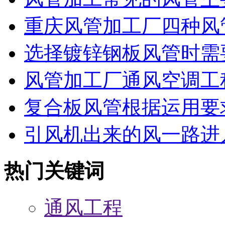
重庆风管加工厂四种风管
选择镀锌钢板风管时需要
风管加工厂通风空调工程
复合板风管根据运用要求
引风机出来的风一路进入
热门关键词
通风工程