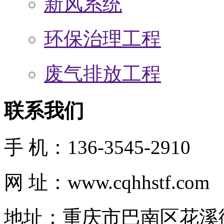
新风系统
环保治理工程
废气排放工程
联系我们
手 机：136-3545-2910
网 址：www.cqhhstf.com
地址：重庆市巴南区花溪街