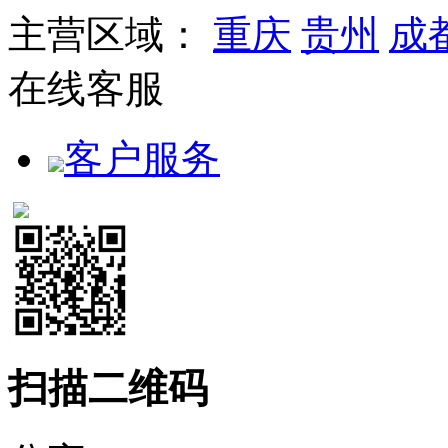
主营区域：
重庆
贵州
成
在线客服
客户服务
扫描二维码