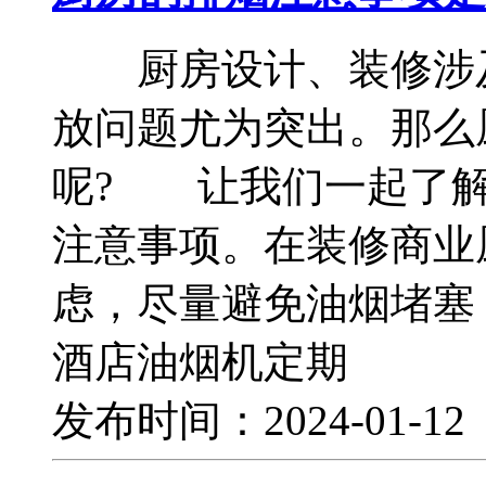
厨房设计、装修涉及
放问题尤为突出。那么
呢? 让我们一起了解
注意事项。在装修商业
虑，尽量避免油烟堵塞
酒店油烟机定期
发布时间：2024-01-1