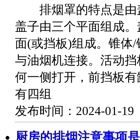
排烟罩的特点是由盖
盖子由三个平面组成。
面(或挡板)组成。锥体
与油烟机连接。活动挡
何一侧打开，前挡板
有四组
发布时间：2024-01-1
厨房的排烟注意事项是