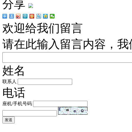
分享
欢迎给我们留言
请在此输入留言内容，我
姓名
联系人
电话
座机/手机号码